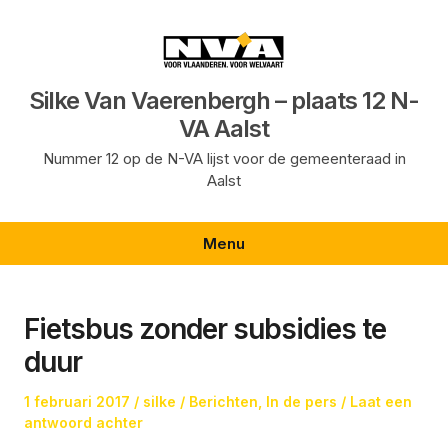
Ga
naar
de
inhoud
Silke Van Vaerenbergh – plaats 12 N-
VA Aalst
Nummer 12 op de N-VA lijst voor de gemeenteraad in
Aalst
Menu
Fietsbus zonder subsidies te
duur
Geplaatst
Auteur
Geplaatst
1 februari 2017
silke
Berichten
,
In de pers
Laat een
op
in
antwoord achter