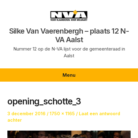
Ga
naar
de
inhoud
Silke Van Vaerenbergh – plaats 12 N-
VA Aalst
Nummer 12 op de N-VA lijst voor de gemeenteraad in
Aalst
Menu
opening_schotte_3
Geplaatst
Volledige
3 december 2016
1750 × 1165
Laat een antwoord
op
grootte
achter