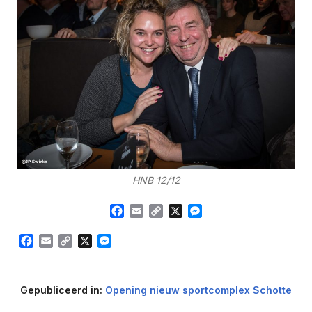
HNB 12/12
Facebook
Email
Copy
X
Messenger
Link
Facebook
Email
Copy
X
Messenger
Link
Gepubliceerd in:
Opening nieuw sportcomplex Schotte