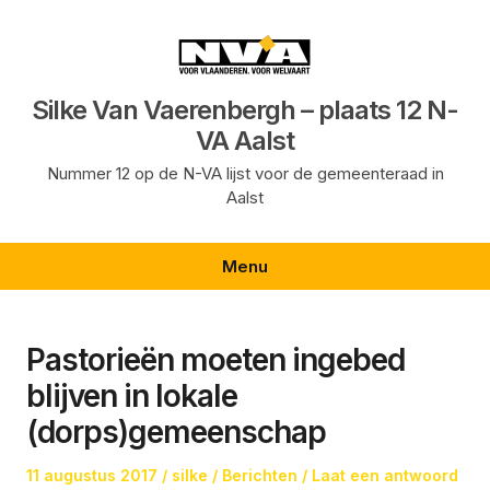
Ga
naar
de
inhoud
Silke Van Vaerenbergh – plaats 12 N-
VA Aalst
Nummer 12 op de N-VA lijst voor de gemeenteraad in
Aalst
Menu
Pastorieën moeten ingebed
blijven in lokale
(dorps)gemeenschap
Geplaatst
Auteur
Geplaatst
11 augustus 2017
silke
Berichten
Laat een antwoord