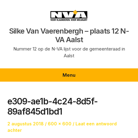
Ga
naar
de
inhoud
Silke Van Vaerenbergh – plaats 12 N-
VA Aalst
Nummer 12 op de N-VA lijst voor de gemeenteraad in
Aalst
Menu
e309-ae1b-4c24-8d5f-
89af845d1bd1
Geplaatst
Volledige
2 augustus 2018
600 × 600
Laat een antwoord
op
grootte
achter