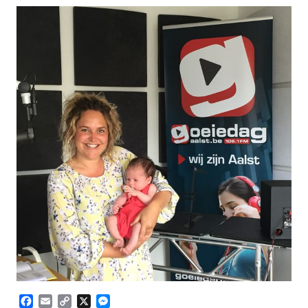
Facebook
Email
Copy
X
Messenger