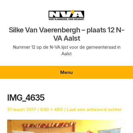
Ga
naar
de
inhoud
Silke Van Vaerenbergh – plaats 12 N-
VA Aalst
Nummer 12 op de N-VA lijst voor de gemeenteraad in
Aalst
Menu
IMG_4635
Geplaatst
Volledige
31 maart 2017
640 × 480
Laat een antwoord achter
op
grootte