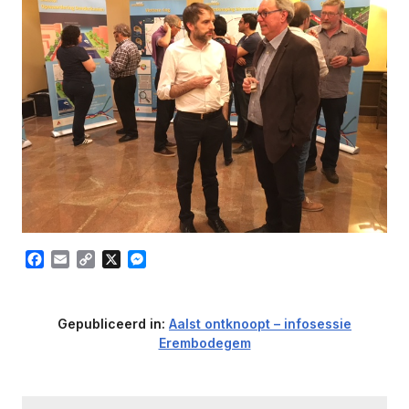
Facebook
Email
Copy
X
Messenger
Link
Gepubliceerd in:
Aalst ontknoopt – infosessie
Erembodegem