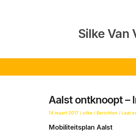
Ga
naar
de
inhoud
Silke Van 
Aalst ontknoopt – 
Geplaatst
Auteur
Geplaatst
14 maart 2017
silke
Berichten
Laat e
op
in
Mobiliteitsplan Aalst