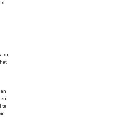
dat
 aan
het
ien
ien
l te
eid