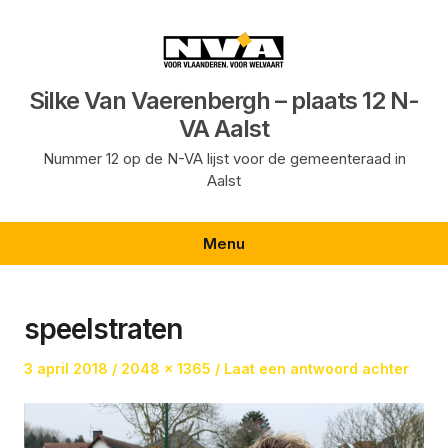
Ga
naar
de
inhoud
Silke Van Vaerenbergh – plaats 12 N-
VA Aalst
Nummer 12 op de N-VA lijst voor de gemeenteraad in
Aalst
Menu
speelstraten
Geplaatst
Volledige
3 april 2018
2048 × 1365
Laat een antwoord achter
op
grootte